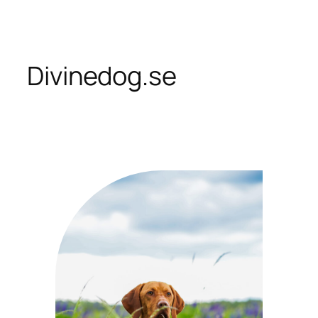
Skip
to
content
Divinedog.se