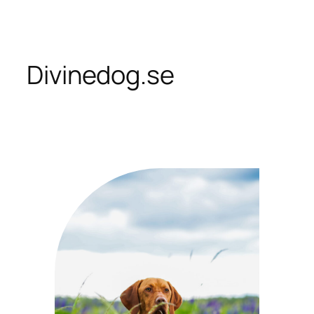
Skip
to
content
Divinedog.se