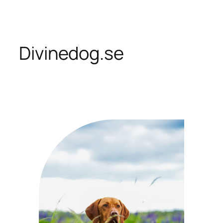
Skip
to
content
Divinedog.se