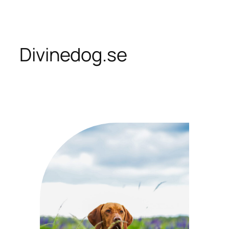
Skip
to
content
Divinedog.se