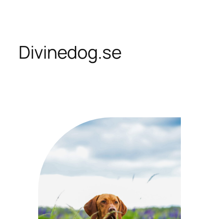
Skip
to
content
Divinedog.se