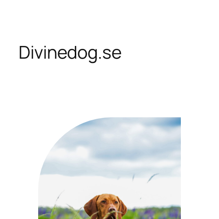
Skip
to
content
Divinedog.se