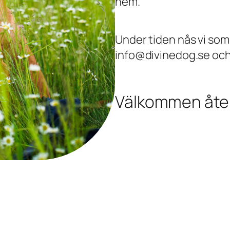
hem.
Under tiden nås vi som 
info@divinedog.se och t
Välkommen åte