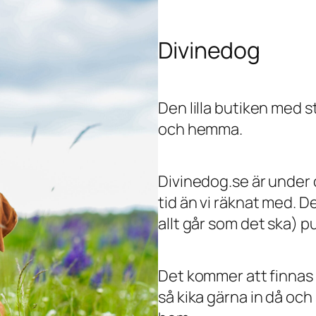
Divinedog
Den lilla butiken med s
och hemma.
Divinedog.se är under 
tid än vi räknat med. 
allt går som det ska) p
Det kommer att finnas
så kika gärna in då och 