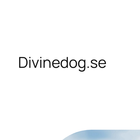
Skip
to
content
Divinedog.se