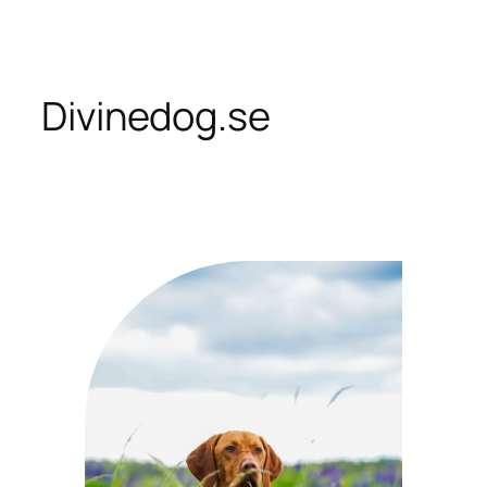
Skip
to
content
Divinedog.se