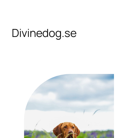
Skip
to
content
Divinedog.se