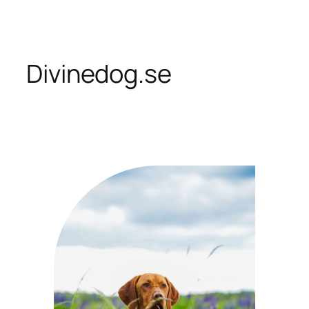
Skip
to
content
Divinedog.se