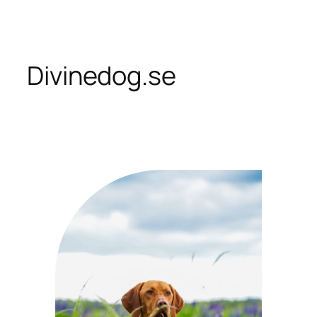
Skip
to
content
Divinedog.se