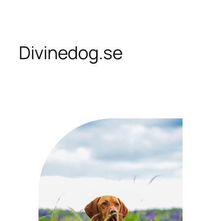
Skip
to
content
Divinedog.se